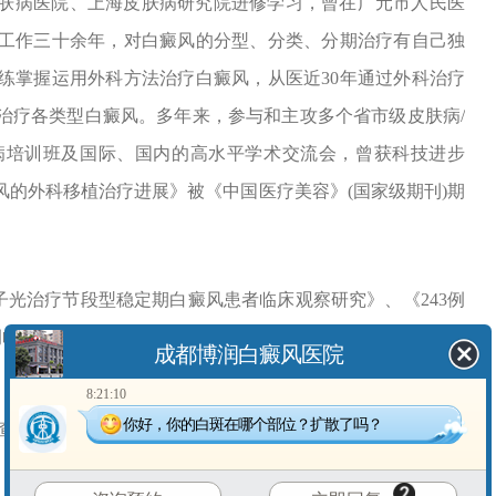
皮肤病医院、上海皮肤病研究院进修学习，曾在广元市人民医
工作三十余年，对白癜风的分型、分类、分期治疗有自己独
练掌握运用外科方法治疗白癜风，从医近30年通过外科治疗
治疗各类型白癜风。多年来，参与和主攻多个省市级皮肤病/
病培训班及国际、国内的高水平学术交流会，曾获科技进步
的外科移植治疗进展》被《中国医疗美容》(国家级期刊)期
光治疗节段型稳定期白癜风患者临床观察研究》、《243例
例临床流行病学分析》、《白癜风的移植治疗进展》、《儿童
成都博润白癜风医院
》
8:21:10
你好，你的白斑在哪个部位？扩散了吗？
查研究》、《白癜风患者的流行病学因素及行为特征调查与