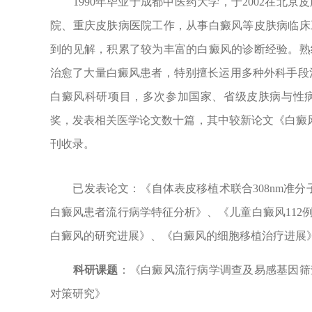
1990年毕业于成都中医药大学，于2002在北京
院、重庆皮肤病医院工作，从事白癜风等皮肤病临床
到的见解，积累了较为丰富的白癜风的诊断经验。熟
治愈了大量白癜风患者，特别擅长运用多种外科手段
白癜风科研项目，多次参加国家、省级皮肤病与性
奖，发表相关医学论文数十篇，其中较新论文《白癜风
刊收录。
已发表论文：《自体表皮移植术联合308nm准分子
白癜风患者流行病学特征分析》、《儿童白癜风112
白癜风的研究进展》、《白癜风的细胞移植治疗进展
科研课题
：《白癜风流行病学调查及易感基因筛
对策研究》